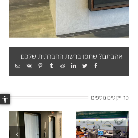
אהבתם? שתפו ברשת החברתית שלכם
Email
Vk
Pinterest
Tumblr
Reddit
LinkedIn
Twitter
Facebook
פרוייקטים נוספים
לובי פרוייקט
הכנסת
טיב טעם סניף
בגבעתיים.
המסגר