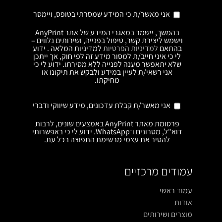
אני מאשר/ת כי המידע שמסרתי בטופס, ויימסר
בהמשך, יישמר במאגרי המידע של אתר AnyPrint
וישמש ליצירת קשר, טיפול בפנייה, ושירותים נלווים –
בהתאם
למדיניות הפרטיות
למדיניות המלאה . ידוע
לי כי איני חייב/ת למסור מידע זה לפי חוק, אך ייתכן
שלא יתאפשר מענה לפנייה ללא מסירתו. ידוע לי כי
אני רשאי/ת לעיין במידע ולבקש את תיקונו או
מחיקתו.
אני מאשר/ת קבלת עדכונים, מידע שיווקי ודברי
פרסומת מאתר AnyPrint באמצעים שונים, לרבות
דוא"ל, מסרונים ו־WhatsApp. ידוע לי כי באפשרותי
להסיר את עצמי מרשימת התפוצה בכל עת.
עמודים מרכזיים
עמוד ראשי
אודות
מוצרים ושירותים